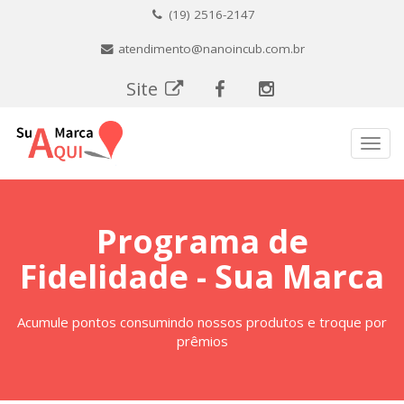
(19) 2516-2147
atendimento@nanoincub.com.br
Site
Menu
Programa de
Fidelidade - Sua Marca
Acumule pontos consumindo nossos produtos e troque por
prêmios