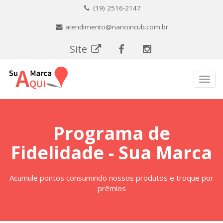
(19) 2516-2147
atendimento@nanoincub.com.br
Site
Menu
Programa de
Fidelidade - Sua Marca
Acumule pontos consumindo nossos produtos e troque por
prêmios